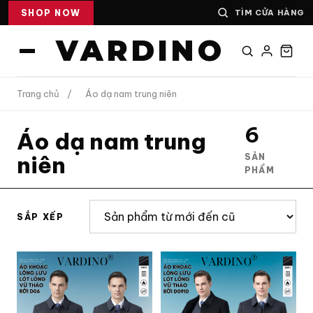
SHOP NOW
TÌM CỬA HÀNG
VARDINO
Trang chủ
/
Áo dạ nam trung niên
6
Áo dạ nam trung
niên
SẢN
PHẨM
SẮP XẾP