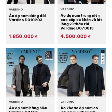
VARDINO
VARDINO
Áo dạ nam trung niên
Áo dạ nam dáng dài
cao cấp có khăn và lót
Vardino D010203
lông vũ tháo rời
Vardino D070813
1.850.000
₫
4.500.000
₫
VARDINO
VARDINO
Áo khoác dạ nam có
Áo dạ nam hàng hiệu