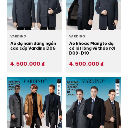
VARDINO
VARDINO
Áo dạ nam dáng ngắn
Áo khoác Mangto dạ
cao cấp Vardino D06
có lót lông vũ tháo rời
D09-D10
4.500.000
₫
4.500.000
₫