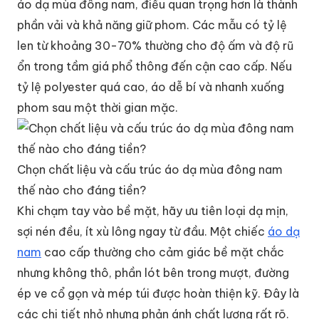
áo dạ mùa đông nam, điều quan trọng hơn là thành
phần vải và khả năng giữ phom. Các mẫu có tỷ lệ
len từ khoảng 30-70% thường cho độ ấm và độ rũ
ổn trong tầm giá phổ thông đến cận cao cấp. Nếu
tỷ lệ polyester quá cao, áo dễ bí và nhanh xuống
phom sau một thời gian mặc.
Chọn chất liệu và cấu trúc áo dạ mùa đông nam
thế nào cho đáng tiền?
Khi chạm tay vào bề mặt, hãy ưu tiên loại dạ mịn,
sợi nén đều, ít xù lông ngay từ đầu. Một chiếc
áo dạ
nam
cao cấp thường cho cảm giác bề mặt chắc
nhưng không thô, phần lót bên trong mượt, đường
ép ve cổ gọn và mép túi được hoàn thiện kỹ. Đây là
các chi tiết nhỏ nhưng phản ánh chất lượng rất rõ.