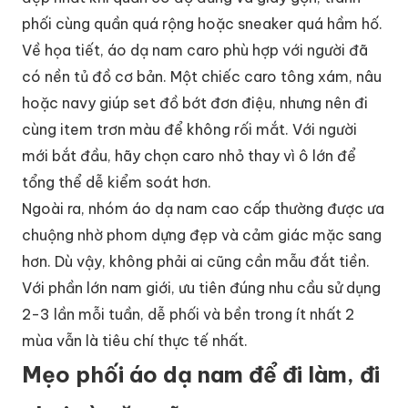
phối cùng quần quá rộng hoặc sneaker quá hầm hố.
Về họa tiết, áo dạ nam caro phù hợp với người đã
có nền tủ đồ cơ bản. Một chiếc caro tông xám, nâu
hoặc navy giúp set đồ bớt đơn điệu, nhưng nên đi
cùng item trơn màu để không rối mắt. Với người
mới bắt đầu, hãy chọn caro nhỏ thay vì ô lớn để
tổng thể dễ kiểm soát hơn.
Ngoài ra, nhóm áo dạ nam cao cấp thường được ưa
chuộng nhờ phom dựng đẹp và cảm giác mặc sang
hơn. Dù vậy, không phải ai cũng cần mẫu đắt tiền.
Với phần lớn nam giới, ưu tiên đúng nhu cầu sử dụng
2-3 lần mỗi tuần, dễ phối và bền trong ít nhất 2
mùa vẫn là tiêu chí thực tế nhất.
Mẹo phối áo dạ nam để đi làm, đi