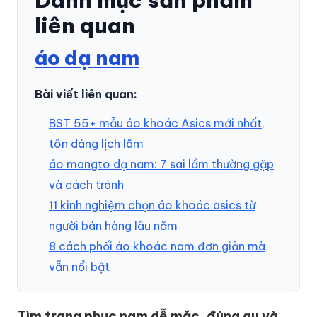
liên quan
áo dạ nam
Bài viết liên quan:
BST 55+ mẫu áo khoác Asics mới nhất,
tôn dáng lịch lãm
áo mangto dạ nam: 7 sai lầm thường gặp
và cách tránh
11 kinh nghiệm chọn áo khoác asics từ
người bán hàng lâu năm
8 cách phối áo khoác nam đơn giản mà
vẫn nổi bật
Tìm trang phục nam dễ mặc, đúng gu và