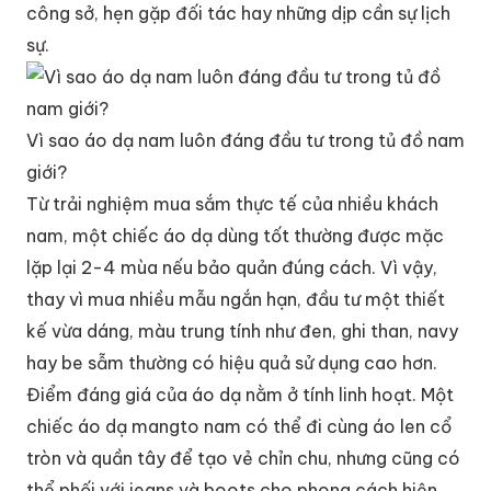
công sở, hẹn gặp đối tác hay những dịp cần sự lịch
sự.
Vì sao áo dạ nam luôn đáng đầu tư trong tủ đồ nam
giới?
Từ trải nghiệm mua sắm thực tế của nhiều khách
nam, một chiếc áo dạ dùng tốt thường được mặc
lặp lại 2-4 mùa nếu bảo quản đúng cách. Vì vậy,
thay vì mua nhiều mẫu ngắn hạn, đầu tư một thiết
kế vừa dáng, màu trung tính như đen, ghi than, navy
hay be sẫm thường có hiệu quả sử dụng cao hơn.
Điểm đáng giá của áo dạ nằm ở tính linh hoạt. Một
chiếc áo dạ mangto nam có thể đi cùng áo len cổ
tròn và quần tây để tạo vẻ chỉn chu, nhưng cũng có
thể phối với jeans và boots cho phong cách hiện