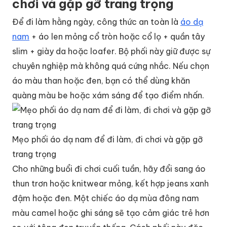
chơi và gặp gỡ trang trọng
Để đi làm hằng ngày, công thức an toàn là
áo dạ
nam
+ áo len mỏng cổ tròn hoặc cổ lọ + quần tây
slim + giày da hoặc loafer. Bộ phối này giữ được sự
chuyên nghiệp mà không quá cứng nhắc. Nếu chọn
áo màu than hoặc đen, bạn có thể dùng khăn
quàng màu be hoặc xám sáng để tạo điểm nhấn.
Mẹo phối áo dạ nam để đi làm, đi chơi và gặp gỡ
trang trọng
Cho những buổi đi chơi cuối tuần, hãy đổi sang áo
thun trơn hoặc knitwear mỏng, kết hợp jeans xanh
đậm hoặc đen. Một chiếc áo dạ mùa đông nam
màu camel hoặc ghi sáng sẽ tạo cảm giác trẻ hơn