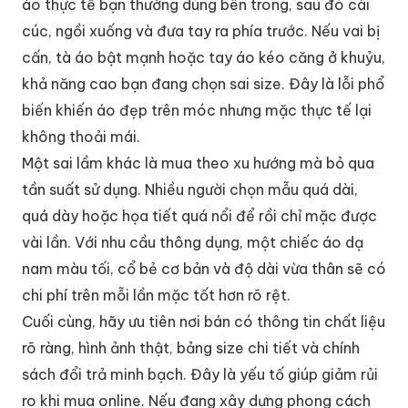
áo thực tế bạn thường dùng bên trong, sau đó cài
cúc, ngồi xuống và đưa tay ra phía trước. Nếu vai bị
cấn, tà áo bật mạnh hoặc tay áo kéo căng ở khuỷu,
khả năng cao bạn đang chọn sai size. Đây là lỗi phổ
biến khiến áo đẹp trên móc nhưng mặc thực tế lại
không thoải mái.
Một sai lầm khác là mua theo xu hướng mà bỏ qua
tần suất sử dụng. Nhiều người chọn mẫu quá dài,
quá dày hoặc họa tiết quá nổi để rồi chỉ mặc được
vài lần. Với nhu cầu thông dụng, một chiếc áo dạ
nam màu tối, cổ bẻ cơ bản và độ dài vừa thân sẽ có
chi phí trên mỗi lần mặc tốt hơn rõ rệt.
Cuối cùng, hãy ưu tiên nơi bán có thông tin chất liệu
rõ ràng, hình ảnh thật, bảng size chi tiết và chính
sách đổi trả minh bạch. Đây là yếu tố giúp giảm rủi
ro khi mua online. Nếu đang xây dựng phong cách