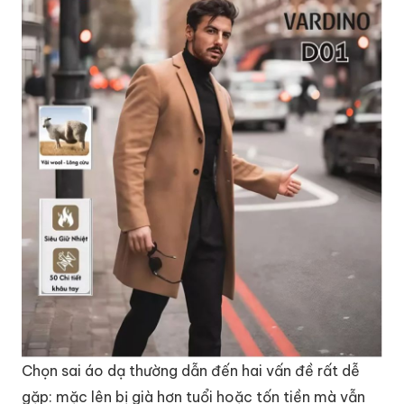
Chọn sai áo dạ thường dẫn đến hai vấn đề rất dễ
gặp: mặc lên bị già hơn tuổi hoặc tốn tiền mà vẫn