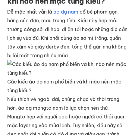
khi nào nên mặc từng kiểu?
Dễ mặc nhất vẫn là
áo dạ nam
cổ bẻ phom gọn,
hàng cúc đơn, màu trung tính. Kiểu này hợp môi
trường công sở, đi họp, đi ăn tối hoặc những dịp cần
lịch sự vừa đủ. Khi phối cùng áo sơ mi trắng, quần
tây xám và giày derby đen, tổng thể gần như không
bị lỗi mốt trong nhiều mùa.
Các kiểu áo dạ nam phổ biến và khi nào nên mặc
từng kiểu?
Nếu thích vẻ ngoài dài, chững chạc và thời trang
hơn, áo dạ mangto nam là lựa chọn nên thử.
Mangto hợp với người cao hoặc người có thói quen
mặc layering vào mùa lạnh. Tuy nhiên, kiểu này sẽ
đẹp nhất khi quần có độ đứng và giày gọn, tránh