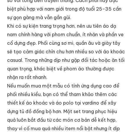
so với tông đen truyền thống. Cách phối này đặc
biệt phù hợp với nam giới trong độ tuổi 25-35 cần
sự gọn gàng mà vẫn gần gũi.
Khi có sự kiện trang trọng hơn, nên ưu tiên áo dạ
nam chính hàng với phom chuẩn, ít nhăn và phần ve
cổ dựng đẹp. Phối cùng sơ mi, quần âu và giày tây
sẽ tạo cảm giác chỉn chu hơn nhiều so với áo khoác
casual. Trong những dịp như gặp đối tác hoặc ăn tối
quan trọng, khác biệt về phom áo thường được
nhận ra rất nhanh.
Nếu muốn mua một mẫu có tính ứng dụng cao để
phối nhiều kiểu, bạn có thể tham khảo thêm các
thiết kế áo khoác và áo polo tại vardino để xây
dựng tủ đồ đồng bộ hơn. Một set trang phục hiệu
quả luôn bắt đầu từ các món cơ bản dễ kết hợp,
thay vì cố mua quá nhiều item nổi bật nhưng ít dịp