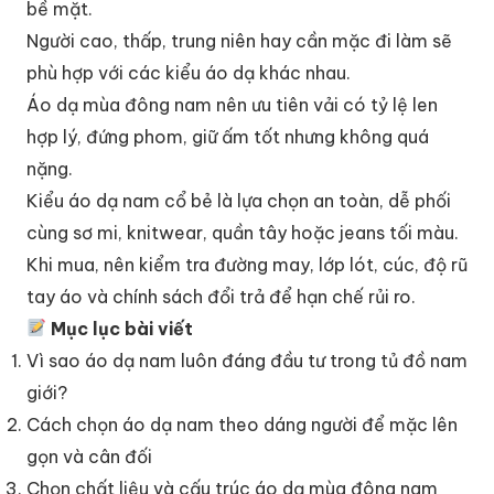
bề mặt.
Người cao, thấp, trung niên hay cần mặc đi làm sẽ
phù hợp với các kiểu áo dạ khác nhau.
Áo dạ mùa đông nam nên ưu tiên vải có tỷ lệ len
hợp lý, đứng phom, giữ ấm tốt nhưng không quá
nặng.
Kiểu áo dạ nam cổ bẻ là lựa chọn an toàn, dễ phối
cùng sơ mi, knitwear, quần tây hoặc jeans tối màu.
Khi mua, nên kiểm tra đường may, lớp lót, cúc, độ rũ
tay áo và chính sách đổi trả để hạn chế rủi ro.
Mục lục bài viết
Vì sao áo dạ nam luôn đáng đầu tư trong tủ đồ nam
giới?
Cách chọn áo dạ nam theo dáng người để mặc lên
gọn và cân đối
Chọn chất liệu và cấu trúc áo dạ mùa đông nam